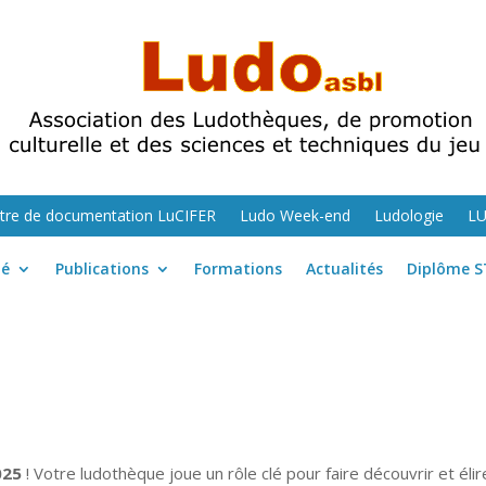
tre de documentation LuCIFER
Ludo Week-end
Ludologie
L
té
Publications
Formations
Actualités
Diplôme S
025
! Votre ludothèque joue un rôle clé pour faire découvrir et élir