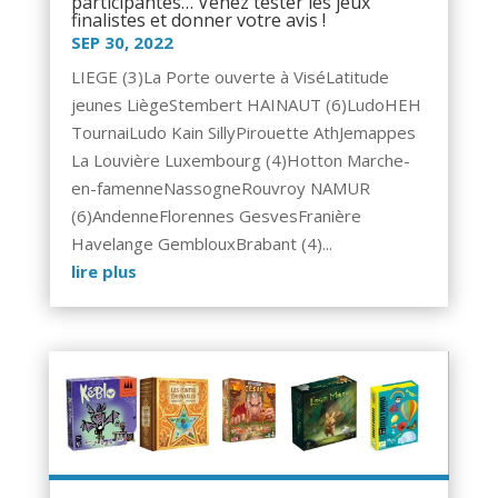
participantes… Venez tester les jeux
finalistes et donner votre avis !
SEP 30, 2022
LIEGE (3)La Porte ouverte à ViséLatitude
jeunes LiègeStembert HAINAUT (6)LudoHEH
TournaiLudo Kain SillyPirouette AthJemappes
La Louvière Luxembourg (4)Hotton Marche-
en-famenneNassogneRouvroy NAMUR
(6)AndenneFlorennes GesvesFranière
Havelange GemblouxBrabant (4)...
lire plus