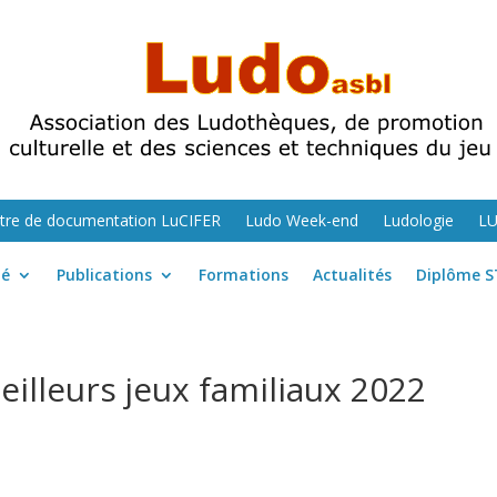
tre de documentation LuCIFER
Ludo Week-end
Ludologie
L
té
Publications
Formations
Actualités
Diplôme S
illeurs jeux familiaux 2022