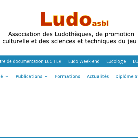
tre de documentation LuCIFER
Ludo Week-end
Ludologie
L
té
Publications
Formations
Actualités
Diplôme S