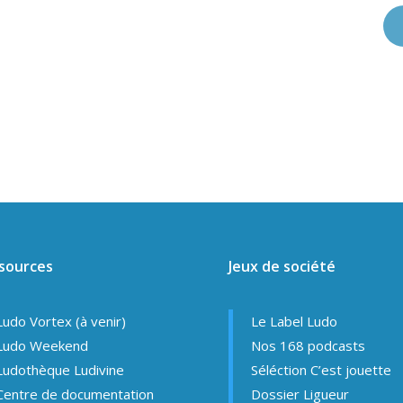
sources
Jeux de société
Ludo Vortex (à venir)
Le Label Ludo
Ludo Weekend
Nos 168 podcasts
Ludothèque Ludivine
Séléction C’est jouette
Centre de documentation
Dossier Ligueur