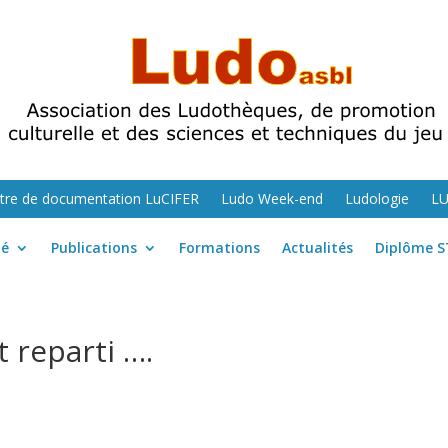
tre de documentation LuCIFER
Ludo Week-end
Ludologie
L
té
Publications
Formations
Actualités
Diplôme S
t reparti ….