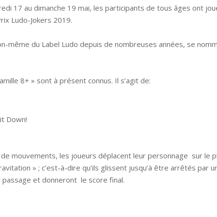
redi 17 au dimanche 19 mai, les participants de tous âges ont j
Prix Ludo-Jokers 2019.
inition-même du Label Ludo depuis de nombreuses années, se nomme
amille 8+ » sont à présent connus. Il s’agit de:
Sit Down!
s de mouvements, les joueurs déplacent leur personnage sur le pl
vitation » ; c’est-à-dire qu’ils glissent jusqu’à être arrêtés par 
 passage et donneront le score final.