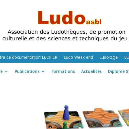
tre de documentation LuCIFER
Ludo Week-end
Ludologie
L
té
Publications
Formations
Actualités
Diplôme S