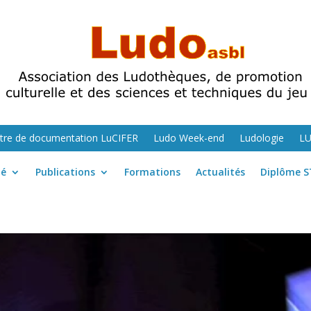
tre de documentation LuCIFER
Ludo Week-end
Ludologie
L
té
Publications
Formations
Actualités
Diplôme S