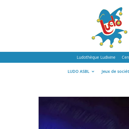
Ludothèque Ludivine
Cen
LUDO ASBL
Jeux de socié