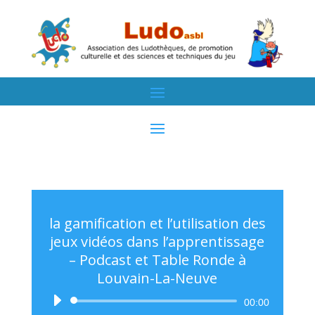
la gamification et l’utilisation des
jeux vidéos dans l’apprentissage
– Podcast et Table Ronde à
Louvain-La-Neuve
Lecteur
00:00