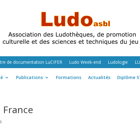
tre de documentation LuCIFER
Ludo Week-end
Ludologie
L
té
Publications
Formations
Actualités
Diplôme S
n France
s