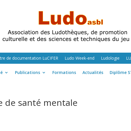
tre de documentation LuCIFER
Ludo Week-end
Ludologie
L
té
Publications
Formations
Actualités
Diplôme S
 de santé mentale