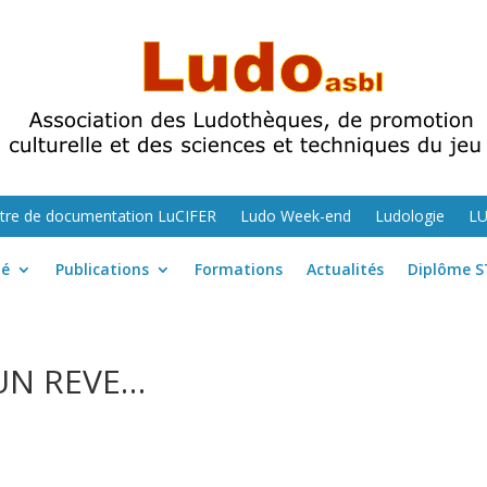
tre de documentation LuCIFER
Ludo Week-end
Ludologie
L
té
Publications
Formations
Actualités
Diplôme S
T UN REVE…