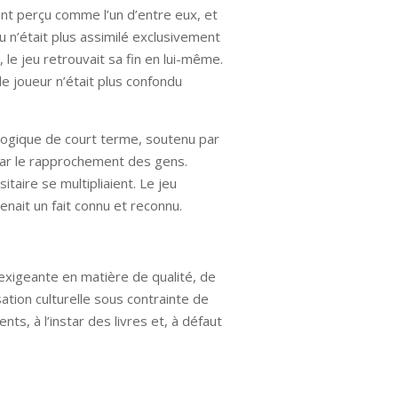
ent perçu comme l’un d’entre eux, et
u n’était plus assimilé exclusivement
le jeu retrouvait sa fin en lui-même.
 le joueur n’était plus confondu
e logique de court terme, soutenu par
 par le rapprochement des gens.
taire se multipliaient. Le jeu
nait un fait connu et reconnu.
e exigeante en matière de qualité, de
tion culturelle sous contrainte de
ts, à l’instar des livres et, à défaut