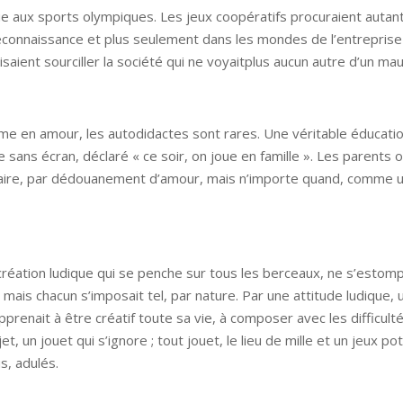
ique aux sports olympiques. Les jeux coopératifs procuraient autant 
reconnaissance et plus seulement dans les mondes de l’entrepris
aisaient sourciller la société qui ne voyaitplus aucun autre d’un mau
 en amour, les autodidactes sont rares. Une véritable éducation 
sans écran, déclaré « ce soir, on joue en famille ». Les parents of
aire, par dédouanement d’amour, mais n’importe quand, comme un
a création ludique qui se penche sur tous les berceaux, ne s’estomp
 mais chacun s’imposait tel, par nature. Par une attitude ludique,
renait à être créatif toute sa vie, à composer avec les difficulté
, un jouet qui s’ignore ; tout jouet, le lieu de mille et un jeux po
s, adulés.