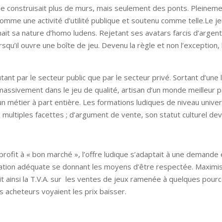
 ne construisait plus de murs, mais seulement des ponts. Pleinem
comme une activité d’utilité publique et soutenu comme telle.Le je
t sa nature d’homo ludens. Rejetant ses avatars farcis d’argent, 
lorsqu’il ouvre une boîte de jeu. Devenu la règle et non l’exception,
tant par le secteur public que par le secteur privé. Sortant d’un
t massivement dans le jeu de qualité, artisan d’un monde meilleur
n métier à part entière. Les formations ludiques de niveau universi
ultiples facettes ; d’argument de vente, son statut culturel deve
ur profit à « bon marché », l’offre ludique s’adaptait à une demand
slation adéquate se donnant les moyens d’être respectée. Maximisa
it ainsi la T.V.A. sur les ventes de jeux ramenée à quelques pourcen
s acheteurs voyaient les prix baisser.