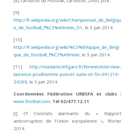
[8] Larousse du Football, Larousse, 2000, p38.
[9]
http://fr.wikipedia.org/wiki/Championnat_de_Belgiqu
e_de_football_f%C3%A9minin_D1
, le 3 juin 2014.
[10]
http://fr.wikipedia.org/wiki/%C3%89quipe_de_Belgi
que_de_football_f%C3%A9minin
, le 3 juin 2014.
[11]
http://madame.lefigaro.fr/feminin/interview-
laurence-prudhomme-poncet-suite-et-fin-091210-
24269
, le 3 juin 2014.
Coordonnées Fédération URBSFA et clubs :
www.footbel.com
. Tél 02/477.12.11
[i] Cf Constats alarmants du « Rapport
anticorruption de l’Union européenne », février
2014