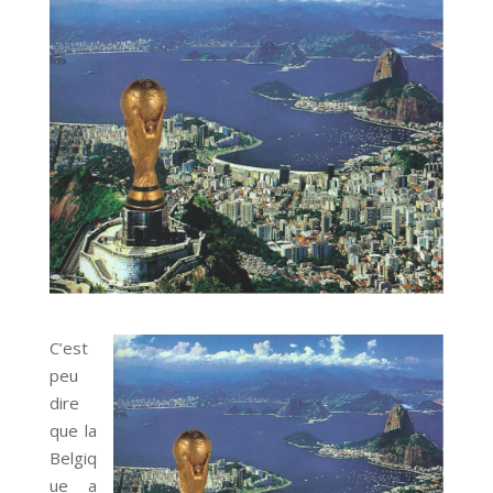
C’est
peu
dire
que la
Belgiq
ue a