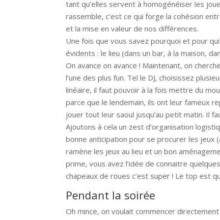
tant qu’elles servent à homogénéiser les joue
rassemble, c’est ce qui forge la cohésion en
et la mise en valeur de nos différences.
Une fois que vous savez pourquoi et pour qui
évidents : le lieu (dans un bar, à la maison, dan
On avance on avance ! Maintenant, on cherch
l’une des plus fun. Tel le DJ, choisissez plusi
linéaire, il faut pouvoir à la fois mettre du
parce que le lendemain, ils ont leur fameux rep
jouer tout leur saoul jusqu’au petit matin. Il fa
Ajoutons à cela un zest d’organisation logisti
bonne anticipation pour se procurer les jeux
ramène les jeux au lieu et un bon aménagemen
prime, vous avez l’idée de connaitre quelques
chapeaux de roues c’est super ! Le top est q
Pendant la soirée
Oh mince, on voulait commencer directement pa