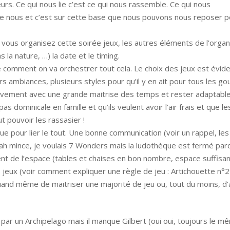
urs. Ce qui nous lie c’est ce qui nous rassemble. Ce qui nous
tre nous et c’est sur cette base que nous pouvons nous reposer p
 vous organisez cette soirée jeux, les autres éléments de l’orga
s la nature, …) la date et le timing.
e comment on va orchestrer tout cela. Le choix des jeux est évi
eurs ambiances, plusieurs styles pour qu’il y en ait pour tous les g
 mouvement avec une grande maitrise des temps et rester adaptable.
as dominicale en famille et qu’ils veulent avoir l’air frais et que 
ut pouvoir les rassasier !
que pour lier le tout. Une bonne communication (voir un rappel, les
 (ah mince, je voulais 7 Wonders mais la ludothèque est fermé pa
t de l’espace (tables et chaises en bon nombre, espace suffisant,
 jeux (voir comment expliquer une règle de jeu : Artichouette n°
uand même de maitriser une majorité de jeu ou, tout du moins, d’
r un Archipelago mais il manque Gilbert (oui oui, toujours le mê