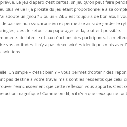
ir prévue. Le jeu d’apéro c’est certes, un jeu qu’on peut faire pen
plus velue ! (la pilosité du jeu étant proportionnelle à sa complex
’ai adopté un gnou ? » ou un « Zik » est toujours de bon aloi. Il 
ns de parties non synchronisés) et permettre ainsi de garder le r
pringles, c’est le retour aux papotages et là, tout est possible.
oments de latence et aux réactions des participants. La meilleur
re vos aptitudes. Il n’y a pas deux soirées identiques mais avec 
 solutions.
elle. Un simple « c’était bien ? » vous permet d’obtenir des répo
nt pas destiné à votre travail mais sont les ressentis que celui-
uver l’enrichissement que cette réflexion vous apporte. C’est c
e action magnifique ! Comme on dit, « il n’y a que ceux qui ne font