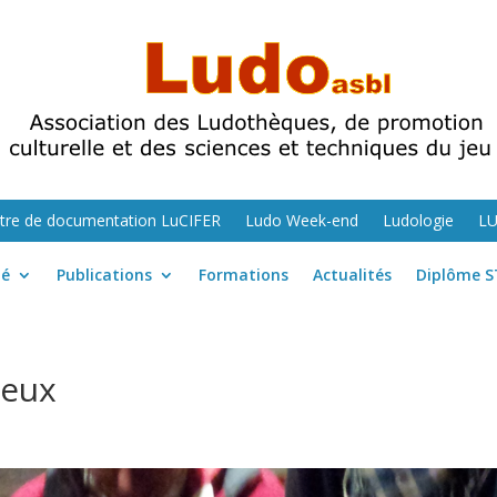
tre de documentation LuCIFER
Ludo Week-end
Ludologie
L
té
Publications
Formations
Actualités
Diplôme S
jeux