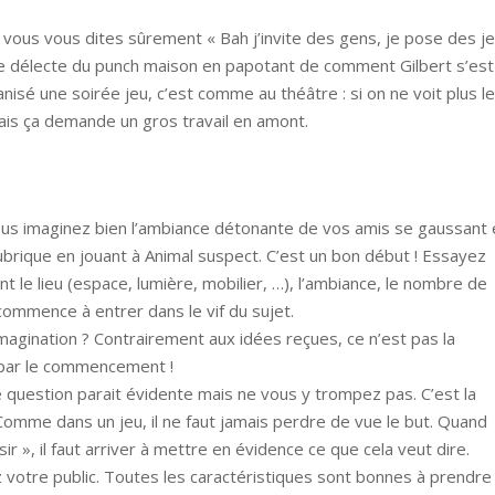
re… vous vous dites sûrement « Bah j’invite des gens, je pose des j
e délecte du punch maison en papotant de comment Gilbert s’est r
anisé une soirée jeu, c’est comme au théâtre : si on ne voit plus l
mais ça demande un gros travail en amont.
us imaginez bien l’ambiance détonante de vos amis se gaussant 
 lubrique en jouant à Animal suspect. C’est un bon début ! Essayez
 le lieu (espace, lumière, mobilier, …), l’ambiance, le nombre de
 commence à entrer dans le vif du sujet.
magination ? Contrairement aux idées reçues, ce n’est pas la
par le commencement !
tte question parait évidente mais ne vous y trompez pas. C’est la
Comme dans un jeu, il ne faut jamais perdre de vue le but. Quand
r », il faut arriver à mettre en évidence ce que cela veut dire.
ez votre public. Toutes les caractéristiques sont bonnes à prendre