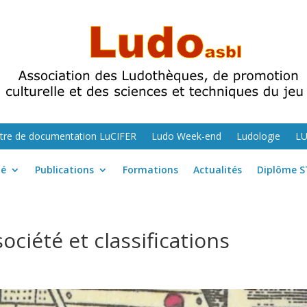
tre de documentation LuCIFER
Ludo Week-end
Ludologie
L
té
Publications
Formations
Actualités
Diplôme S
société et classifications