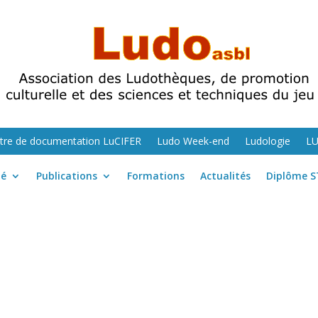
tre de documentation LuCIFER
Ludo Week-end
Ludologie
L
té
Publications
Formations
Actualités
Diplôme S