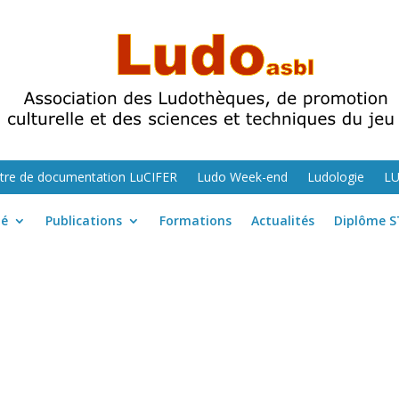
tre de documentation LuCIFER
Ludo Week-end
Ludologie
L
té
Publications
Formations
Actualités
Diplôme S