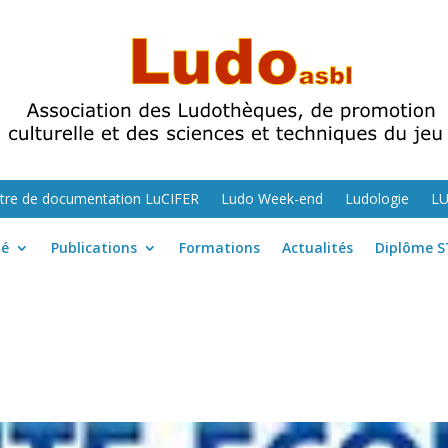
tre de documentation LuCIFER
Ludo Week-end
Ludologie
L
té
Publications
Formations
Actualités
Diplôme S