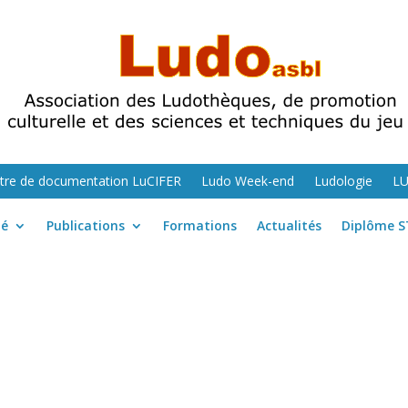
tre de documentation LuCIFER
Ludo Week-end
Ludologie
L
té
Publications
Formations
Actualités
Diplôme S