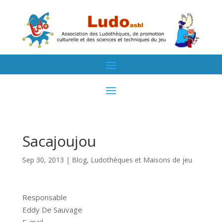
Sacajoujou
Sep 30, 2013
|
Blog
,
Ludothèques et Maisons de jeu
Responsable
Eddy De Sauvage
E-mail