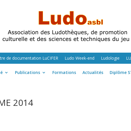
tre de documentation LuCIFER
Ludo Week-end
Ludologie
L
té
Publications
Formations
Actualités
Diplôme S
ME 2014