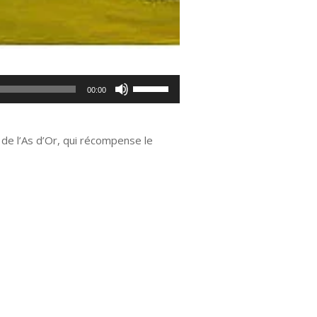
Utilisez
00:00
les
flèches
haut/bas
 de l’As d’Or, qui récompense le
pour
augmenter
ou
diminuer
le
volume.