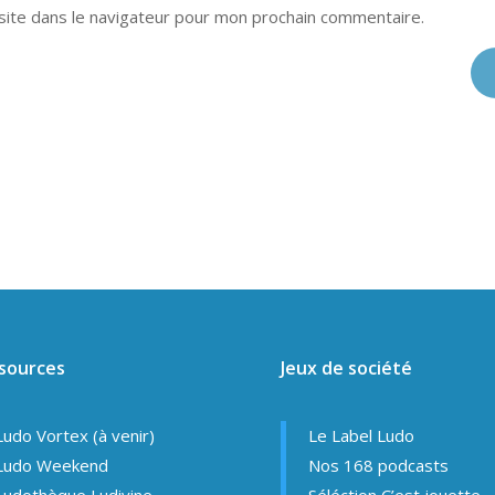
site dans le navigateur pour mon prochain commentaire.
sources
Jeux de société
Ludo Vortex (à venir)
Le Label Ludo
Ludo Weekend
Nos 168 podcasts