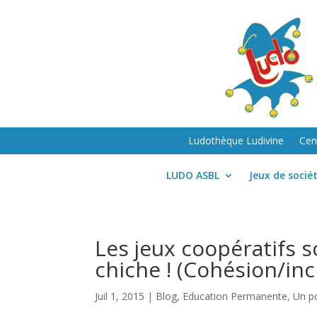
Ludothèque Ludivine
Cen
LUDO ASBL
Jeux de socié
Les jeux coopératifs s
chiche ! (Cohésion/inc
Juil 1, 2015
|
Blog
,
Education Permanente
,
Un p