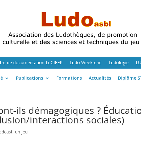
tre de documentation LuCIFER
Ludo Week-end
Ludologie
L
té
Publications
Formations
Actualités
Diplôme S
ont-ils démagogiques ? Éducatio
lusion/interactions sociales)
odcast, un jeu