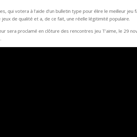
es, qui votera à l’aide d’un bulletin type pour élire le meilleur jeu 
jeux de qualité et a, de ce fait, une réelle légitimité populaire.
eur sera proclamé en clôture des rencontres Jeu T’aime, le 29 no
.