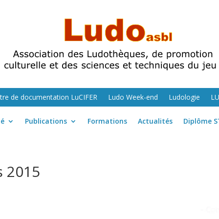
tre de documentation LuCIFER
Ludo Week-end
Ludologie
L
té
Publications
Formations
Actualités
Diplôme S
s 2015