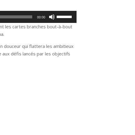
Utilisez
00:00
les
ant les cartes branches bout-à-bout
flèches
ma.
haut/bas
pour
en douceur qui flattera les ambitieux
augmenter
 aux défis lancés par les objectifs
ou
diminuer
le
volume.