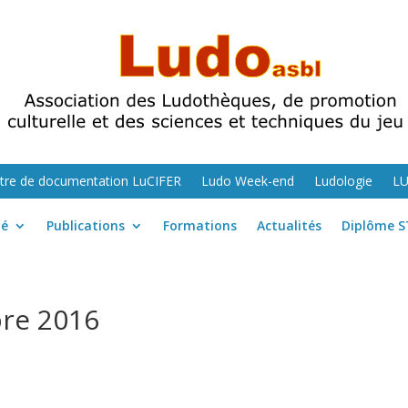
tre de documentation LuCIFER
Ludo Week-end
Ludologie
L
té
Publications
Formations
Actualités
Diplôme S
re 2016