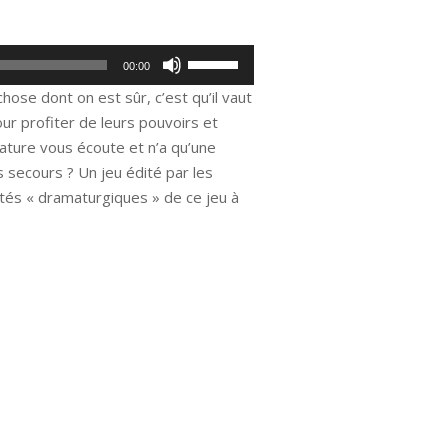
Utilisez
00:00
les
hose dont on est sûr, c’est qu’il vaut
flèches
our profiter de leurs pouvoirs et
haut/bas
ature vous écoute et n’a qu’une
pour
s secours ? Un jeu édité par les
augmenter
tés « dramaturgiques » de ce jeu à
ou
diminuer
le
volume.