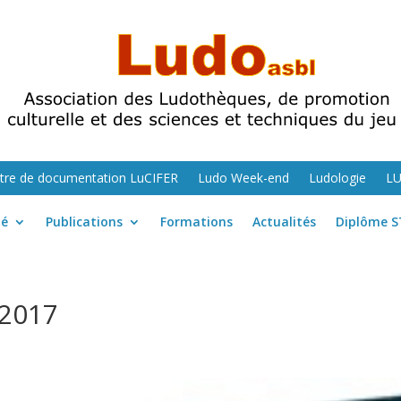
tre de documentation LuCIFER
Ludo Week-end
Ludologie
L
té
Publications
Formations
Actualités
Diplôme S
 2017