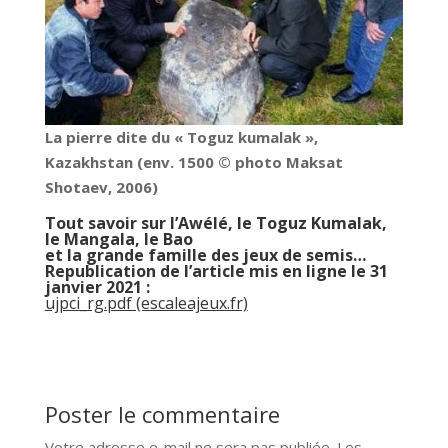
La pierre dite du « Toguz kumalak »,
Kazakhstan (env. 1500 © photo Maksat
Shotaev, 2006)
Tout savoir sur l’Awélé, le Toguz Kumalak,
le Mangala, le Bao
et la grande famille des jeux de semis…
Republication de l’article mis en ligne le 31
janvier 2021 :
ujpci_rg.pdf (escaleajeux.fr)
Poster le commentaire
Votre adresse e-mail ne sera pas publiée.
Les