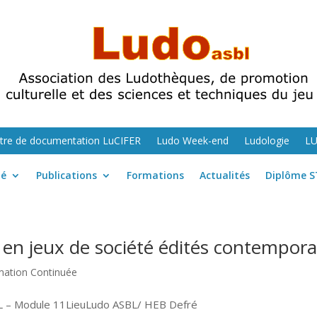
tre de documentation LuCIFER
Ludo Week-end
Ludologie
L
té
Publications
Formations
Actualités
Diplôme S
en jeux de société édités contempora
mation Continuée
BL – Module 11LieuLudo ASBL/ HEB Defré